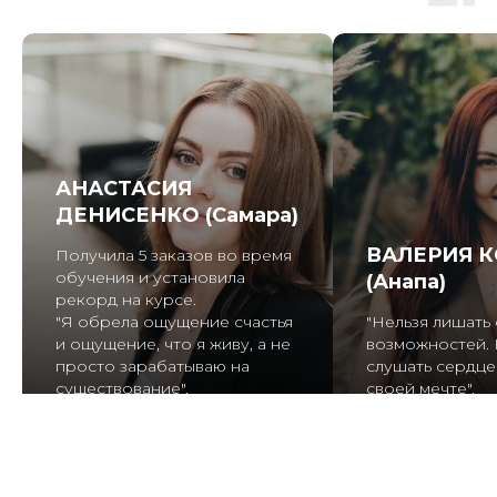
АНАСТАСИЯ
ДЕНИСЕНКО (Самара)
ВАЛЕРИЯ 
Получила 5 заказов во время
обучения и установила
(Анапа)
рекорд на курсе.
"Я обрела ощущение счастья
"Нельзя лишать
и ощущение, что я живу, а не
возможностей. 
просто зарабатываю на
слушать сердце 
существование".
своей мечте".
Прочитать историю
Прочитать